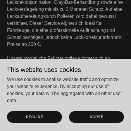
Lackdekontamination, Clay-Bar-Behandlung sowie eine
Lackversiegelung mit bis zu 3 Monaten Schutz. Auf eine
Lackaufbereitung durch Polieren wird dabei bewusst
verzichtet. Dieser Service eignet sich ideal für
Fahrzeuge, die eine professionelle Auffrischung und
Schutz benötigen, jedoch keine Lackkorrektur erfordern.
Preise ab 200 €.
Unsere monatliche Fahrzeugpflege richtet sich an
Kunden, die ihr Fahrzeug das ganze Jahr über sauber,
This website uses cookies
gepflegt und geschützt halten möchten. Regelmäßige
Pflege erhält die Ergebnisse einer professionellen
We use cookies to analise website traffic and optimize
Aufbereitung und schützt den Lack langfristig vor Salz,
your website experience. By accepting our use of
UV-Strahlung und Straßenschmutz.
cookies, your data will be aggregated with all other user
data
Als mobiler Service kommen wir direkt zu Ihnen nach
Hause, zu Ihrer Villa oder an Ihren Arbeitsplatz. Wir
DECLINE
AGREE
betreuen Kunden in Palma, Calvià, Santa Ponsa,
Portals Nous sowie im gesamten Südwesten Mallorcas.